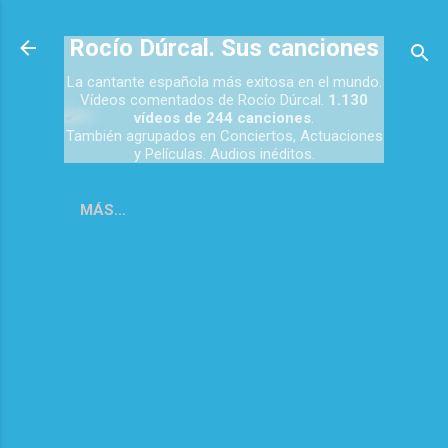
Ir al contenido principal
Rocío Dúrcal. Sus canciones
La cantante española más exitosa en el mundo.
Vídeos comentados de Rocío Dúrcal.
1.130
vídeos de 244 canciones
.
También agrupados en Conciertos, Actuaciones
y Películas. Audios inéditos.
MÁS…