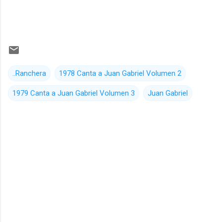
..Ranchera
1978 Canta a Juan Gabriel Volumen 2
1979 Canta a Juan Gabriel Volumen 3
Juan Gabriel
C
o
m
e
n
t
a
r