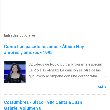
Entradas populares
Como han pasado los años - Álbum Hay
amores y amores - 1995
32 videos de Rocío Dúrcal Programa especial
La Rioja 19-4-2002 La canción es otra de las
que Rocío acompaña con una coreografía
específica. Esta vez es casi un tratado de
MÁS
lenguaje de signos. Girándose con los brazos
arriba, enseñando las vueltas que da la vida con
las manos, mostrando como va creciendo el
Costumbres - Disco 1984 Canta a Juan
amor y envolviendo todo con sus gestos.
Gabriel Volumen 6