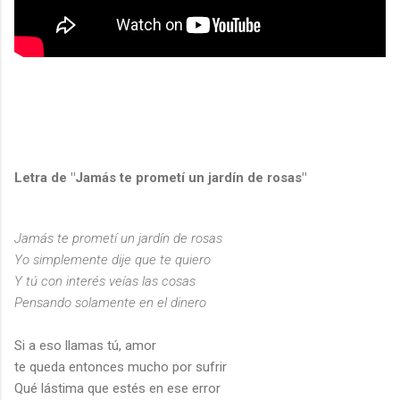
Letra de "Jamás te prometí un jardín de rosas"
Jamás te prometí un jardín de rosas
Yo simplemente dije que te quiero
Y tú con interés veías las cosas
Pensando solamente en el dinero
Si a eso llamas tú, amor
te queda entonces mucho por sufrir
Qué lástima que estés en ese error