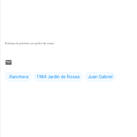
#Jamas te prometi un jardin de rosas
..Ranchera
1984 Jardín de Rosas
Juan Gabriel
C
o
m
e
n
t