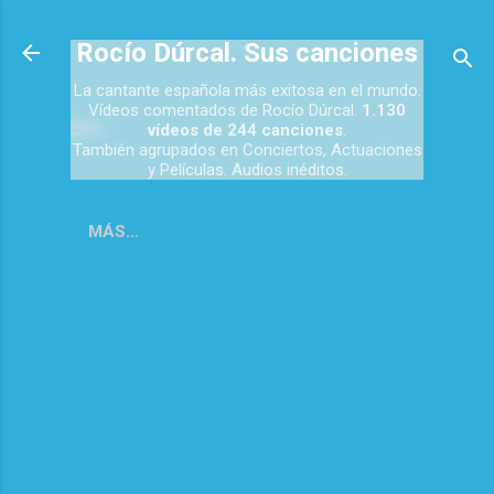
Ir al contenido principal
Rocío Dúrcal. Sus canciones
La cantante española más exitosa en el mundo.
Vídeos comentados de Rocío Dúrcal.
1.130
vídeos de 244 canciones
.
También agrupados en Conciertos, Actuaciones
y Películas. Audios inéditos.
MÁS…