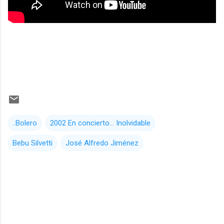
..Bolero
2002 En concierto... Inolvidable
Bebu Silvetti
José Alfredo Jiménez
C
o
m
e
n