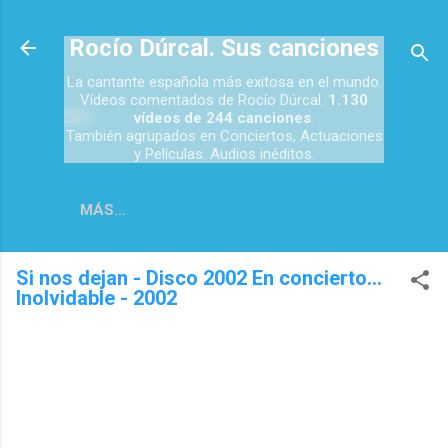
Ir al contenido principal
Rocío Dúrcal. Sus canciones
La cantante española más exitosa en el mundo.
Vídeos comentados de Rocío Dúrcal.
1.130
vídeos de 244 canciones
.
También agrupados en Conciertos, Actuaciones
y Películas. Audios inéditos.
MÁS…
Si nos dejan - Disco 2002 En concierto...
Inolvidable - 2002