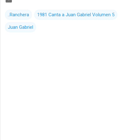
..Ranchera
1981 Canta a Juan Gabriel Volumen 5
Juan Gabriel
C
o
m
e
n
t
a
r
i
o
s