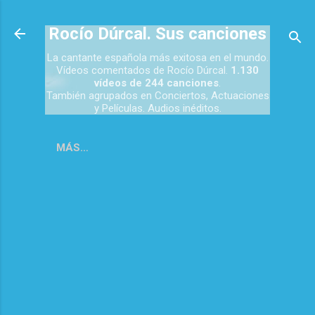
Ir al contenido principal
Rocío Dúrcal. Sus canciones
La cantante española más exitosa en el mundo.
Vídeos comentados de Rocío Dúrcal.
1.130
vídeos de 244 canciones
.
También agrupados en Conciertos, Actuaciones
y Películas. Audios inéditos.
MÁS…