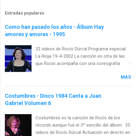
Entradas populares
Como han pasado los años - Álbum Hay
amores y amores - 1995
32 videos de Rocío Dúrcal Programa especial
La Rioja 19-4-2002 La canción es otra de las
que Rocío acompaña con una coreografía
específica. Esta vez es casi un tratado de
MÁS
lenguaje de signos. Girándose con los brazos
arriba, enseñando las vueltas que da la vida con
las manos, mostrando como va creciendo el
Costumbres - Disco 1984 Canta a Juan
amor y envolviendo todo con sus gestos.
Gabriel Volumen 6
"Cómo han pasado los años" es una canción
que ya era un hit antes de publicarse Es de
Costumbres es la canción de Rocío de los
esas canciones que crees que has oído
récords aunque fue el 3º sencillo del álbum. 35
siempre. Que nunca se han compuesto porque
videos de Rocío Dúrcal Actuación en directo en