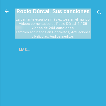
Ir al contenido principal
Rocío Dúrcal. Sus canciones
La cantante española más exitosa en el mundo.
Vídeos comentados de Rocío Dúrcal.
1.130
vídeos de 244 canciones
.
También agrupados en Conciertos, Actuaciones
y Películas. Audios inéditos.
MÁS…