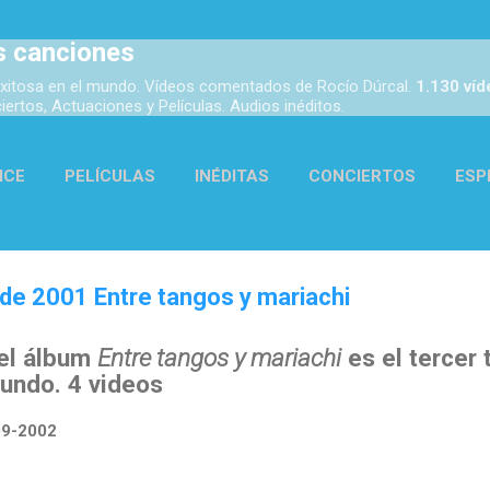
Ir al contenido principal
s canciones
xitosa en el mundo. Vídeos comentados de Rocío Dúrcal.
1.130 ví
rtos, Actuaciones y Películas. Audios inéditos.
ICE
PELÍCULAS
INÉDITAS
CONCIERTOS
ESP
ACTUACIONES
AUDIOS
ENLACES
MÁS…
ACER
 de 2001 Entre tangos y mariachi
del álbum
Entre tangos y mariachi
es el tercer
mundo. 4 videos
09-2002