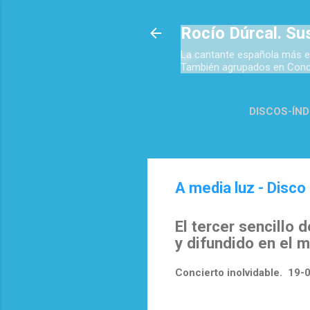
Rocío Dúrcal. Su
La cantante española más e
También agrupados en Concie
DISCOS-ÍND
TOP 
A media luz - Disco
El tercer sencillo 
y difundido en el 
Concierto inolvidable. 19-