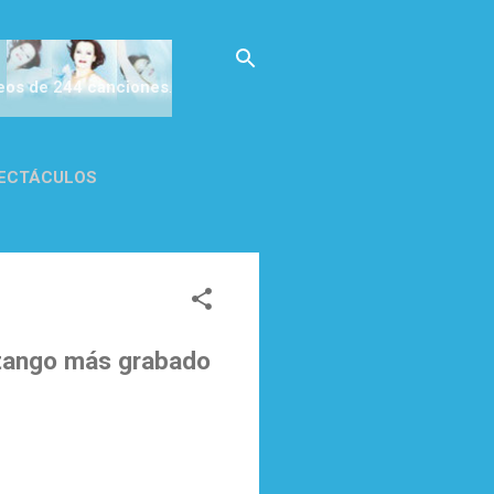
deos de 244 canciones
.
ECTÁCULOS
CA DE
 tango más grabado