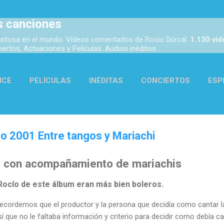
Ir al contenido principal
s canciones
xitosa en el mundo. Vídeos comentados de Rocío Dúrcal.
1.130 ví
rtos, Actuaciones y Películas. Audios inéditos.
ICE
PELÍCULAS
INÉDITAS
CONCIERTOS
ESP
ACTUACIONES
AUDIOS
ENLACES
MÁS…
ACER
sco 2001 Entre tangos y Mariachi
s con acompañamiento de mariachis
e Rocío de este álbum eran más bien boleros.
 Recordemos que el productor y la persona que decidía como cantar 
Así que no le faltaba información y criterio para decidir como debía ca