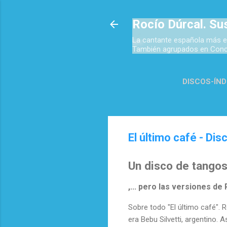
Rocío Dúrcal. Su
La cantante española más e
También agrupados en Concie
DISCOS-ÍND
TOP 
El último café - Di
Un disco de tango
,... pero las versiones d
Sobre todo "El último café".
era Bebu Silvetti, argentino. 