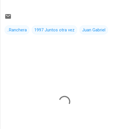
..Ranchera
1997 Juntos otra vez
Juan Gabriel
C
o
m
e
n
t
a
r
i
o
s