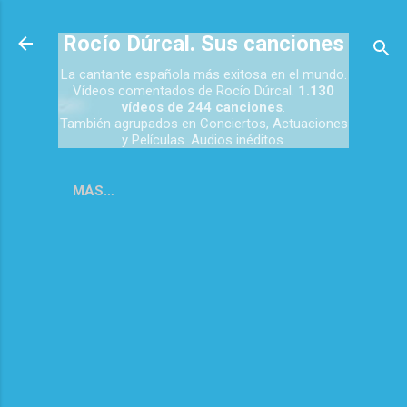
Ir al contenido principal
Rocío Dúrcal. Sus canciones
La cantante española más exitosa en el mundo.
Vídeos comentados de Rocío Dúrcal.
1.130
vídeos de 244 canciones
.
También agrupados en Conciertos, Actuaciones
y Películas. Audios inéditos.
MÁS…