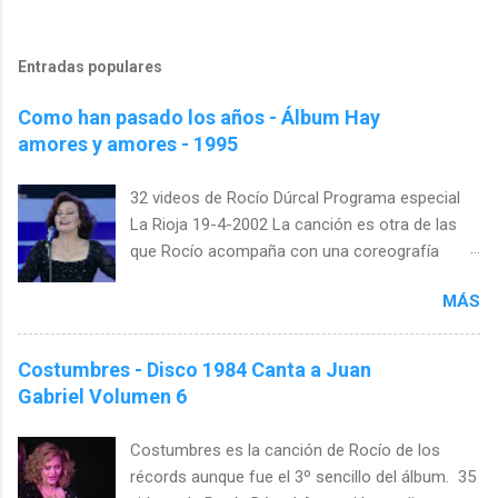
Entradas populares
Como han pasado los años - Álbum Hay
amores y amores - 1995
32 videos de Rocío Dúrcal Programa especial
La Rioja 19-4-2002 La canción es otra de las
que Rocío acompaña con una coreografía
específica. Esta vez es casi un tratado de
MÁS
lenguaje de signos. Girándose con los brazos
arriba, enseñando las vueltas que da la vida con
las manos, mostrando como va creciendo el
Costumbres - Disco 1984 Canta a Juan
amor y envolviendo todo con sus gestos.
Gabriel Volumen 6
"Cómo han pasado los años" es una canción
que ya era un hit antes de publicarse Es de
Costumbres es la canción de Rocío de los
esas canciones que crees que has oído
récords aunque fue el 3º sencillo del álbum. 35
siempre. Que nunca se han compuesto porque