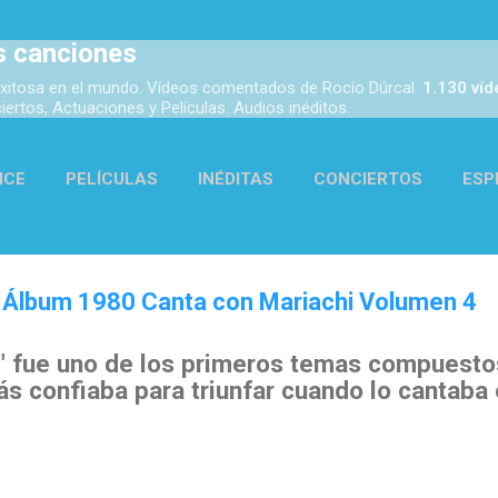
Ir al contenido principal
s canciones
xitosa en el mundo. Vídeos comentados de Rocío Dúrcal.
1.130 ví
rtos, Actuaciones y Películas. Audios inéditos.
ICE
PELÍCULAS
INÉDITAS
CONCIERTOS
ESP
ACTUACIONES
AUDIOS
ENLACES
MÁS…
ACER
- Álbum 1980 Canta con Mariachi Volumen 4
" fue uno de los primeros temas compuesto
ás confiaba para triunfar cuando lo cantaba 