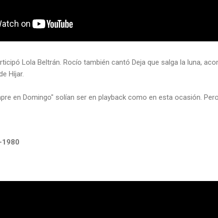
icipó Lola Beltrán. Rocío también cantó Deja que salga la luna, ac
e Híjar.
mpre en Domingo" solían ser en playback como en esta ocasión. Pero
l-1980