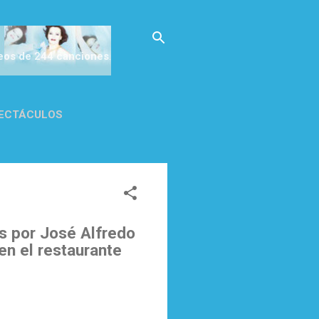
deos de 244 canciones
.
ECTÁCULOS
CA DE
s por José Alfredo
en el restaurante