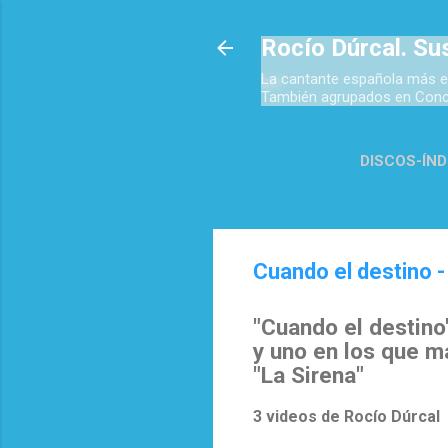
Rocío Dúrcal. Su
La cantante española más e
También agrupados en Concie
DISCOS-ÍND
TOP 
Cuando el destino 
"Cuando el destino
y uno en los que m
"La Sirena"
3 videos de Rocío Dúrcal