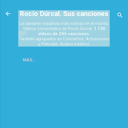
Ir al contenido principal
Rocío Dúrcal. Sus canciones
La cantante española más exitosa en el mundo.
Vídeos comentados de Rocío Dúrcal.
1.130
vídeos de 244 canciones
.
También agrupados en Conciertos, Actuaciones
y Películas. Audios inéditos.
MÁS…