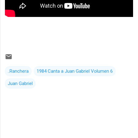
..Ranchera
1984 Canta a Juan Gabriel Volumen 6
Juan Gabriel
C
o
m
e
n