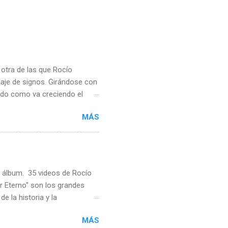
otra de las que Rocío
uaje de signos. Girándose con
ndo como va creciendo el
anción que ya era un hit
MÁS
ue nunca se han compuesto
vesarán todas las modas. La
o el "Premio Aplauso" como
mposible que puedan ir por
l álbum. 35 videos de Rocío
r Eterno" son los grandes
e la historia y la
l en la composición. Ha sido
MÁS
os videos de Costumbres van