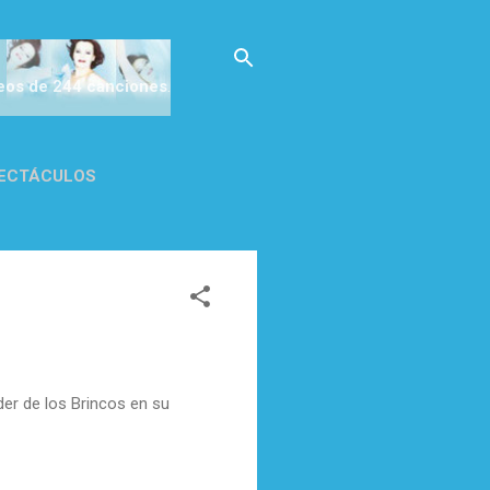
deos de 244 canciones
.
ECTÁCULOS
CA DE
íder de los Brincos en su