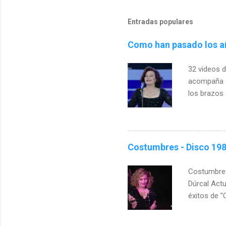
Entradas populares
Como han pasado los a
32 videos d
acompaña co
los brazos 
amor y env
antes de p
porque sie
canción fu
Costumbres - Disco 198
"Mejor canc
separado. 
Costumbres 
Dúrcal Actu
éxitos de "
colaboració
declarado p