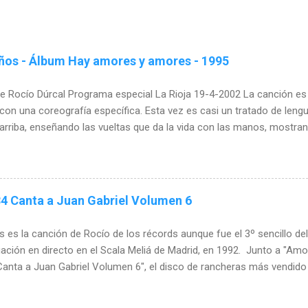
ños - Álbum Hay amores y amores - 1995
e Rocío Dúrcal Programa especial La Rioja 19-4-2002 La canción es 
n una coreografía específica. Esta vez es casi un tratado de leng
arriba, enseñando las vueltas que da la vida con las manos, mostra
olviendo todo con sus gestos. "Cómo han pasado los años" es una c
ublicarse Es de esas canciones que crees que has oído siempre. Q
mpre han estado ahí. De las canciones que no morirán nunca y atra
e el segundo sencillo del álbum pero también se llevó premios com
4 Canta a Juan Gabriel Volumen 6
ión Del año" Este bolero junta una letra y una música que parece i
Oyes "Cómo han pasado los años" y ya recuerdas la música....
es la canción de Rocío de los récords aunque fue el 3º sencillo de
ación en directo en el Scala Meliá de Madrid, en 1992. Junto a "Amo
Canta a Juan Gabriel Volumen 6", el disco de rancheras más vendido d
n más exitosa entre Rocío Dúrcal en la interpretación y Juan Gabrie
arte del "Patrimonio de la Cultura Popular y Musical" de México. L