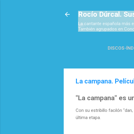
Rocío Dúrcal. Su
La cantante española más e
También agrupados en Concie
DISCOS-ÍND
TOP 
La campana. Pelícu
"La campana" es un
Con su estribillo facilón "dan,
última etapa.