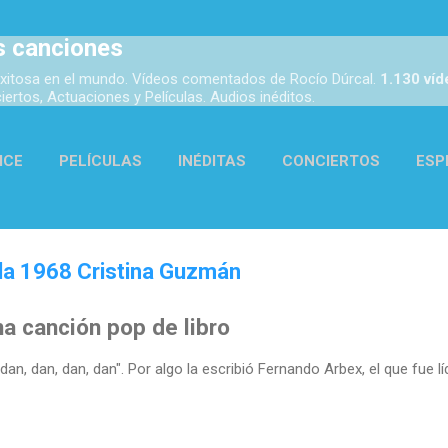
Ir al contenido principal
s canciones
xitosa en el mundo. Vídeos comentados de Rocío Dúrcal.
1.130 ví
rtos, Actuaciones y Películas. Audios inéditos.
ICE
PELÍCULAS
INÉDITAS
CONCIERTOS
ESP
ACTUACIONES
AUDIOS
ENLACES
MÁS…
ACER
la 1968 Cristina Guzmán
a canción pop de libro
 dan, dan, dan, dan". Por algo la escribió Fernando Arbex, el que fue l