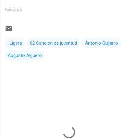
#paraba papa
..Ligera
62 Canción de juventud
Antonio Guijarro
Augusto Algueró
C
o
m
e
n
t
a
r