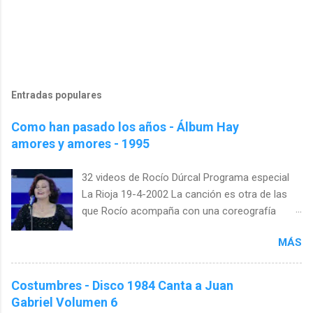
Entradas populares
Como han pasado los años - Álbum Hay
amores y amores - 1995
32 videos de Rocío Dúrcal Programa especial
La Rioja 19-4-2002 La canción es otra de las
que Rocío acompaña con una coreografía
específica. Esta vez es casi un tratado de
MÁS
lenguaje de signos. Girándose con los brazos
arriba, enseñando las vueltas que da la vida con
las manos, mostrando como va creciendo el
Costumbres - Disco 1984 Canta a Juan
amor y envolviendo todo con sus gestos.
Gabriel Volumen 6
"Cómo han pasado los años" es una canción