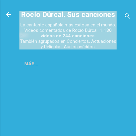
Ir al contenido principal
Rocío Dúrcal. Sus canciones
La cantante española más exitosa en el mundo.
Vídeos comentados de Rocío Dúrcal.
1.130
vídeos de 244 canciones
.
También agrupados en Conciertos, Actuaciones
y Películas. Audios inéditos.
MÁS…