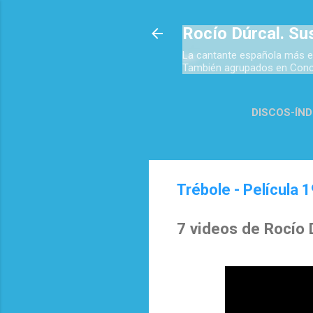
Rocío Dúrcal. Su
La cantante española más e
También agrupados en Concie
DISCOS-ÍND
TOP 
Trébole - Película 1
7 videos de Rocío 