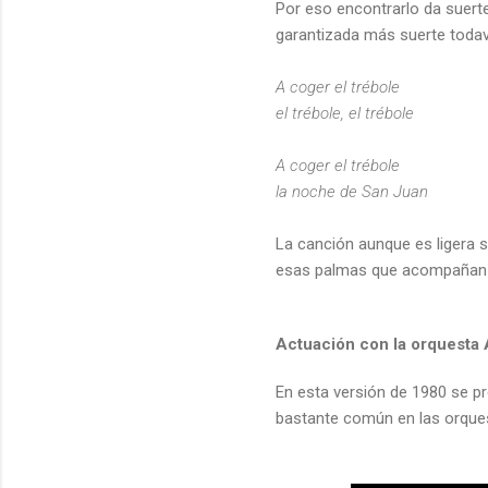
Por eso encontrarlo da suert
garantizada más suerte todavía
A coger el trébole
el trébole, el trébole
A coger el trébole
la noche de San Juan
La canción aunque es ligera 
esas palmas que acompañan la
Actuación con la orquesta 
En esta versión de 1980 se pr
bastante común en las orque