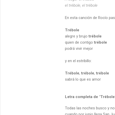
el trébole, el trébole
En esta canción de Rocío pa
Trébole
alegre y brujo
trébole
quien de contigo
trébole
podrá vivir mejor
y en el estribillo:
Trébole
,
trébole
,
trébole
sabrá lo que es amor
Letra completa de "Trébole
Todas las noches busco y no
cuando por junio llega San J