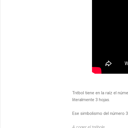
Trébol tiene en la raíz el núm
literalmente 3 hojas.
Ese simbolismo del número 3 s
A coger el trébole