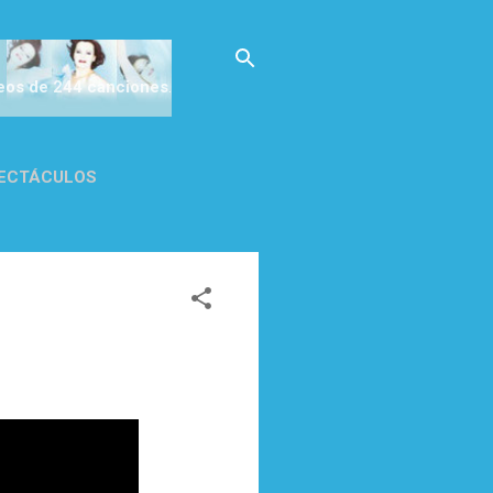
deos de 244 canciones
.
ECTÁCULOS
CA DE