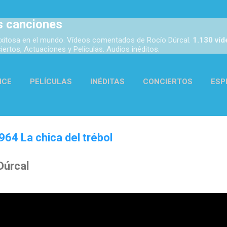
Ir al contenido principal
s canciones
xitosa en el mundo. Vídeos comentados de Rocío Dúrcal.
1.130 ví
rtos, Actuaciones y Películas. Audios inéditos.
ICE
PELÍCULAS
INÉDITAS
CONCIERTOS
ESP
ACTUACIONES
AUDIOS
ENLACES
MÁS…
ACER
964 La chica del trébol
Dúrcal