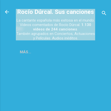
Ir al contenido principal
Rocío Dúrcal. Sus canciones
La cantante española más exitosa en el mundo.
Vídeos comentados de Rocío Dúrcal.
1.130
vídeos de 244 canciones
.
También agrupados en Conciertos, Actuaciones
y Películas. Audios inéditos.
MÁS…