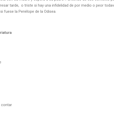
gresar tarde, o triste si hay una infidelidad de por medio o peor todav
i fuese la Penélope de la Odisea.
riatura
e
a contar