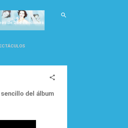
deos de 244 canciones
.
ECTÁCULOS
CA DE
sencillo del álbum