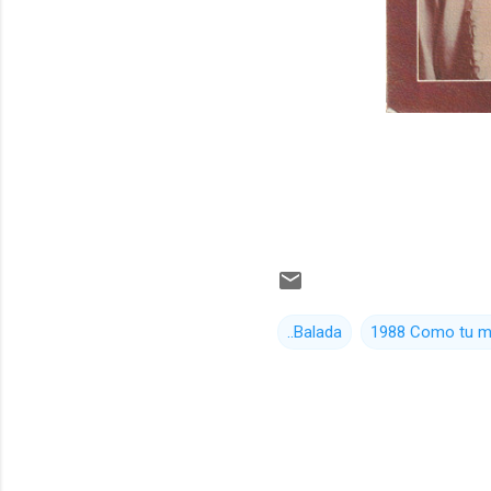
..Balada
1988 Como tu m
C
o
m
e