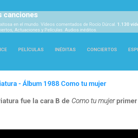
Ir al contenido principal
s canciones
xitosa en el mundo. Vídeos comentados de Rocío Dúrcal.
1.130 ví
rtos, Actuaciones y Películas. Audios inéditos.
ICE
PELÍCULAS
INÉDITAS
CONCIERTOS
ESP
ACTUACIONES
AUDIOS
ENLACES
MÁS…
ACER
iatura - Álbum 1988 Como tu mujer
iatura fue la cara B de
Como tu mujer
primer 