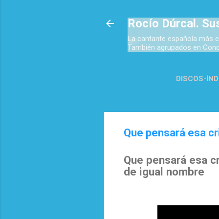
Rocío Dúrcal. Su
La cantante española más e
También agrupados en Concie
DISCOS-ÍND
TOP 
Que pensará esa cr
Que pensará esa cr
de igual nombre