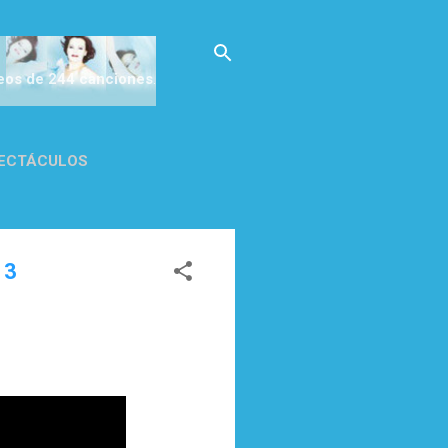
deos de 244 canciones
.
ECTÁCULOS
CA DE
 3