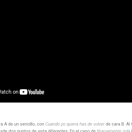
a A de un sencillo, con
Cuando yo quiera has de volver
de cara B. Al 
sde dos puntos de vista diferentes. En el caso de
Nuevamente sola