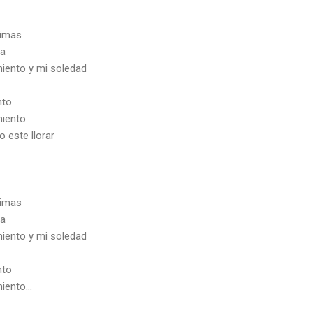
timas
da
miento y mi soledad
nto
miento
 este llorar
timas
da
miento y mi soledad
nto
iento...