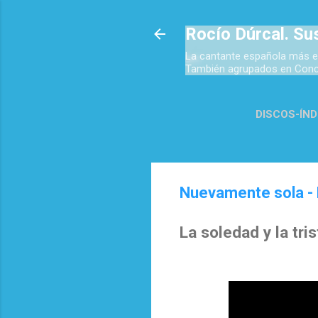
Rocío Dúrcal. Su
La cantante española más e
También agrupados en Concie
DISCOS-ÍND
TOP 
Nuevamente sola - 
La soledad y la tri