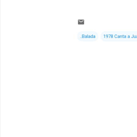
..Balada
1978 Canta a Ju
C
o
m
e
n
t
a
r
i
o