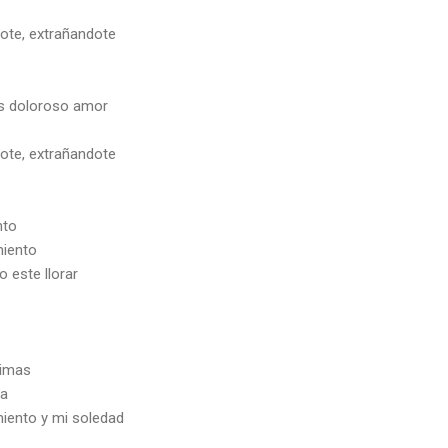
dote, extrañandote
s doloroso amor
dote, extrañandote
nto
miento
 este llorar
timas
da
miento y mi soledad