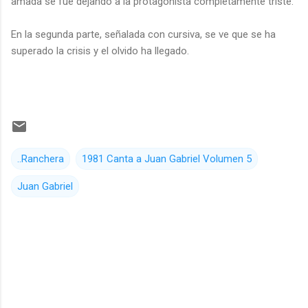
amada se fue dejando a la protagonista completamente triste.
En la segunda parte, señalada con cursiva, se ve que se ha
superado la crisis y el olvido ha llegado.
..Ranchera
1981 Canta a Juan Gabriel Volumen 5
Juan Gabriel
C
o
m
e
n