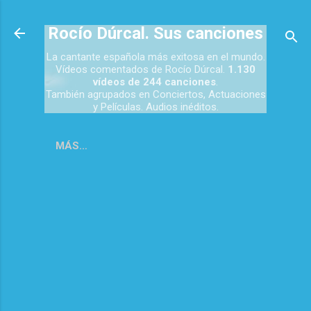
Ir al contenido principal
Rocío Dúrcal. Sus canciones
La cantante española más exitosa en el mundo.
Vídeos comentados de Rocío Dúrcal.
1.130
vídeos de 244 canciones
.
También agrupados en Conciertos, Actuaciones
y Películas. Audios inéditos.
MÁS…